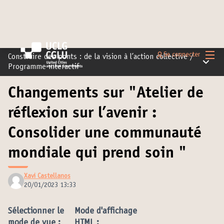
Menu 
Se connecter
Construire des ponts : de la vision à l’action collective
/
Menu pr
Programme interactif
Changements sur "Atelier de
réflexion sur l’avenir :
Consolider une communauté
mondiale qui prend soin "
Xavi Castellanos
20/01/2023 13:33
Sélectionner le
Mode d'affichage
mode de vue :
HTML :