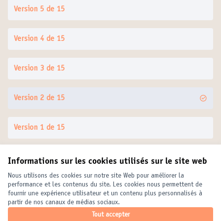
Version 5 de 15
Version 4 de 15
Version 3 de 15
Version 2 de 15
Version 1 de 15
Informations sur les cookies utilisés sur le site web
Conditions d'utilisation
Paramètres des cookies
Nous utilisons des cookies sur notre site Web pour améliorer la
United Cities and Local Governments sur X
United Cities and Local Governments sur Facebook
United Cities and Local Governments sur YouTube
performance et les contenus du site. Les cookies nous permettent de
fournir une expérience utilisateur et un contenu plus personnalisés à
(Lien externe)
(Lien externe)
(Lien externe)
Français
partir de nos canaux de médias sociaux.
Elegir el idioma
Choose language
Choisir la langue
Tout accepter