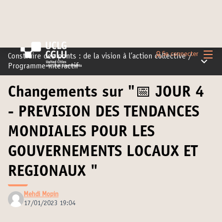
Menu 
Se connecter
Construire des ponts : de la vision à l’action collective
/
Menu pr
Programme interactif
Changements sur "📅 JOUR 4
- PREVISION DES TENDANCES
MONDIALES POUR LES
GOUVERNEMENTS LOCAUX ET
REGIONAUX "
Mehdi Mopin
17/01/2023 19:04