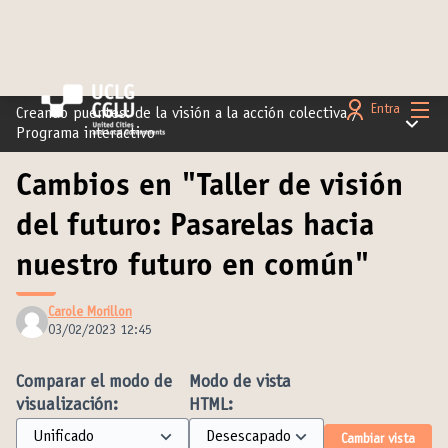
Menú 
Entra
Creando puentes: de la visión a la acción colectiva
/
Menú pr
Programa interactivo
Cambios en "Taller de visión
del futuro: Pasarelas hacia
nuestro futuro en común"
Carole Morillon
03/02/2023 12:45
Comparar el modo de
Modo de vista
visualización:
HTML:
Cambiar vista