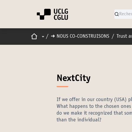
Accueil
Menu principal
/
➜ NOUS CO-CONSTRUISONS
/
Trust 
NextCity
If we offer in our country (USA) p
What happens to the chosen ones
do we make it recognized that som
than the individual?