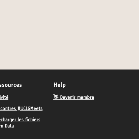
ssources
Help
ivité
👋 Devenir membre
contres #UCLGMeets
écharger les fichiers
n Data