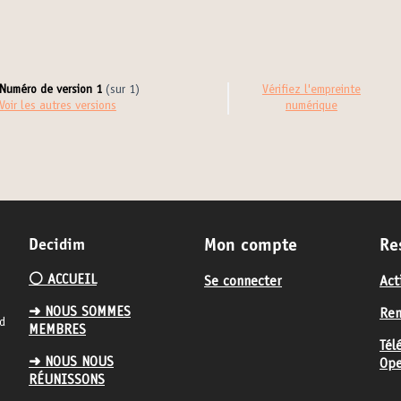
Numéro de version 1
(sur 1)
Vérifiez l'empreinte
voir les autres versions
numérique
Decidim
Mon compte
Re
⚪️ ACCUEIL
Se connecter
Act
➜ NOUS SOMMES
Ren
nd
MEMBRES
Tél
➜ NOUS NOUS
Ope
RÉUNISSONS