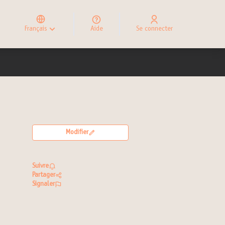
Elegir el idioma
Choose language
Français
Aide
Se connecter
Choisir la langue
Modifier
Suivre
Partager
Signaler