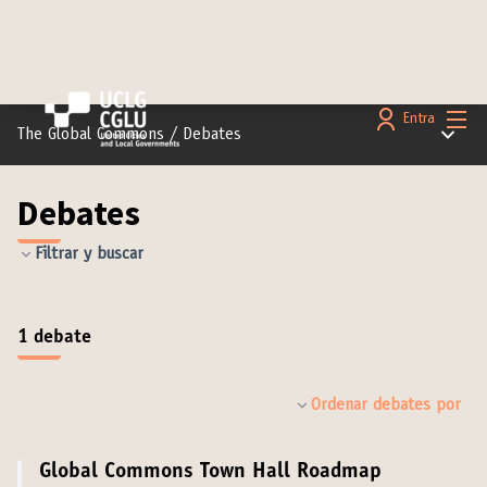
Menú 
Entra
Menú pr
The Global Commons
/
Debates
Debates
Filtrar y buscar
1 debate
Ordenar debates por
Global Commons Town Hall Roadmap