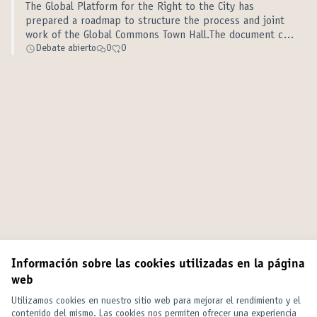
The Global Platform for the Right to the City has
prepared a roadmap to structure the process and joint
work of the Global Commons Town Hall.The document can
be accessed through the following link:
Debate abierto
0
0
https://drive.google.com/file/d/1sw16JfQrv…
Información sobre las cookies utilizadas en la página
web
Utilizamos cookies en nuestro sitio web para mejorar el rendimiento y el
contenido del mismo. Las cookies nos permiten ofrecer una experiencia