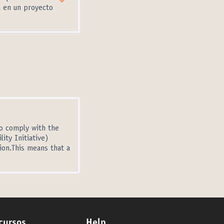
a en un proyecto
to comply with the
ity Initiative)
on.This means that a
cursos
Help