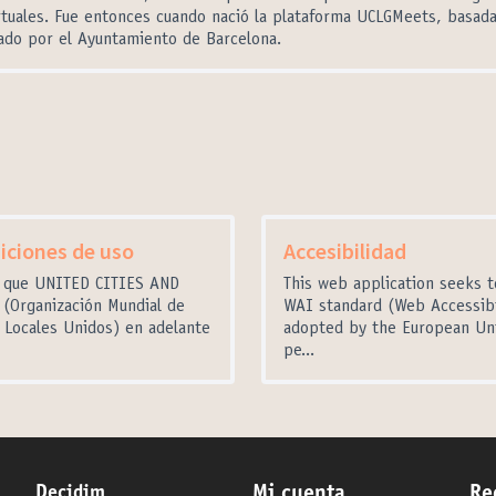
irtuales. Fue entonces cuando nació la plataforma UCLGMeets, basad
ado por el Ayuntamiento de Barcelona.
iciones de uso
Accesibilidad
 que UNITED CITIES AND
This web application seeks 
Organización Mundial de
WAI standard (Web Accessibil
 Locales Unidos) en adelante
adopted by the European Uni
pe...
Decidim
Mi cuenta
Re