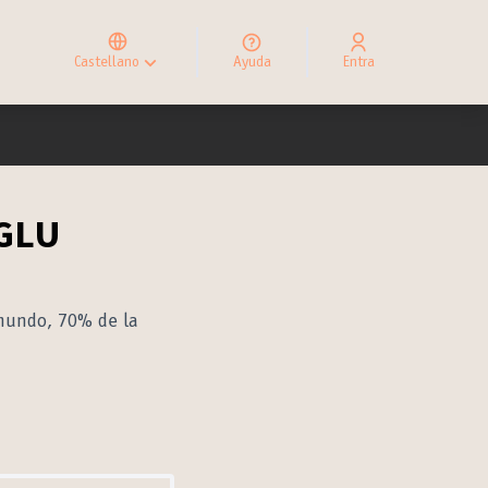
Elegir el idioma
Choose language
Castellano
Ayuda
Entra
Choisir la langue
CGLU
 mundo, 70% de la