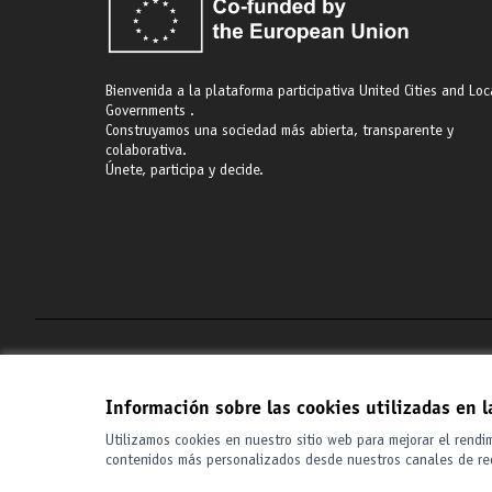
Bienvenida a la plataforma participativa United Cities and Loc
Governments .
Construyamos una sociedad más abierta, transparente y
colaborativa.
Únete, participa y decide.
Términos y condiciones de uso
Configuración de cookies
Información sobre las cookies utilizadas en 
Utilizamos cookies en nuestro sitio web para mejorar el rendi
contenidos más personalizados desde nuestros canales de re
(Enlace externo)
Web creada con
software libre
.
(Enlace externo)