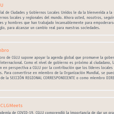
LU
ial de Ciudades y Gobiernos Locales Unidos le da la bienvenida a la
ernos locales y regionales del mundo. Ahora usted, nosotros, segui
res y hombres que han trabajado incansablemente para empoderarse
glo, para alcanzar un cambio real para nuestras sociedades.
mbro
bro de CGLU supone apoyar la agenda global que promueve la gober
 internacional. Como el nivel de gobierno es próximo al ciudadano, l
n en perspectiva a CGLU por la contribución que los líderes locales
es. Para convertirse en miembro de la Organización Mundial, se pue
és de la SECCIÓN REGIONAL CORRESPONDIENTE o como miembro DIRE
.
UCLGMeets
andemia de COVID-19, CGLU comprendió la importancia de dar un gr