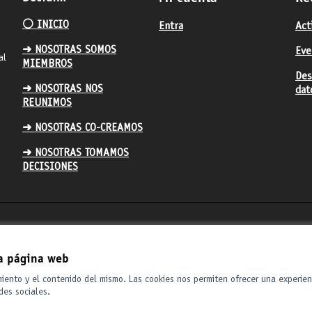
⚪️ INICIO
Entra
Act
➜ NOSOTRAS SOMOS
Eve
al
MIEMBROS
Des
➜ NOSOTRAS NOS
dat
REUNIMOS
➜ NOSOTRAS CO-CREAMOS
➜ NOSOTRAS TOMAMOS
DECISIONES
la página web
miento y el contenido del mismo. Las cookies nos permiten ofrecer una experien
des sociales.