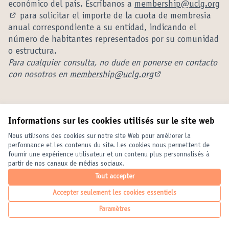
económico del país. Escríbanos a
membership@uclg.org
para solicitar el importe de la cuota de membresía
(S'ouvre dans un nouvel onglet)
anual correspondiente a su entidad, indicando el
número de habitantes representados por su comunidad
o estructura.
Para cualquier consulta, no dude en ponerse en contacto
con nosotros en
membership@uclg.org
(S'ouvre dans un n
Informations sur les cookies utilisés sur le site web
Conditions d'utilisation
Paramètres des cookies
Nous utilisons des cookies sur notre site Web pour améliorer la
United Cities and Local Governments sur X
United Cities and Local Governments sur Facebook
United Cities and Local Governments sur YouTube
performance et les contenus du site. Les cookies nous permettent de
fournir une expérience utilisateur et un contenu plus personnalisés à
(Lien externe)
(Lien externe)
(Lien externe)
Français
partir de nos canaux de médias sociaux.
Elegir el idioma
Choose language
Choisir la langue
Tout accepter
Accepter seulement les cookies essentiels
Licence Crea
(Lien externe
Paramètres
(Lien externe)
Site réalisé grâce au
logiciel libre Decidim
.
(Lien externe)