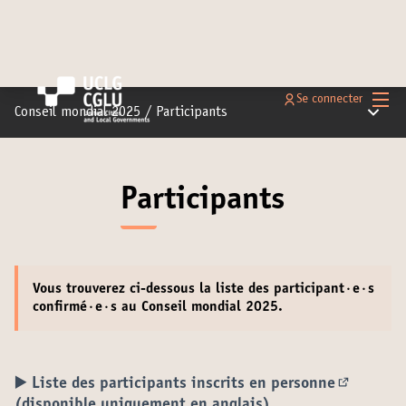
Menu 
Se connecter
Menu pr
Conseil mondial 2025
/
Participants
Participants
Vous trouverez ci-dessous la
liste des participant·e·s
confirmé·e·s
au Conseil mondial 2025.
▶️ Liste des participants inscrits en personne
(S'ouvre 
(disponible uniquement en anglais)