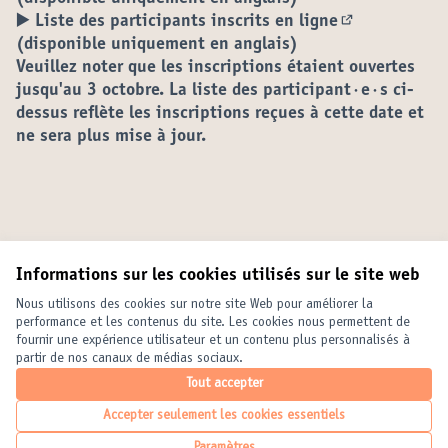
▶️ Liste des participants inscrits en ligne
(S'ouvre dans
(disponible uniquement en anglais)
Veuillez noter que les inscriptions étaient ouvertes
jusqu'au 3 octobre. La liste des participant·e·s ci-
dessus reflète les inscriptions reçues à cette date et
ne sera plus mise à jour.
Informations sur les cookies utilisés sur le site web
Conditions d'utilisation
Paramètres des cookies
Nous utilisons des cookies sur notre site Web pour améliorer la
United Cities and Local Governments sur X
United Cities and Local Governments sur Facebook
United Cities and Local Governments sur YouTube
performance et les contenus du site. Les cookies nous permettent de
fournir une expérience utilisateur et un contenu plus personnalisés à
(Lien externe)
(Lien externe)
(Lien externe)
Français
partir de nos canaux de médias sociaux.
Elegir el idioma
Choose language
Choisir la langue
Tout accepter
Accepter seulement les cookies essentiels
Licence Crea
(Lien externe