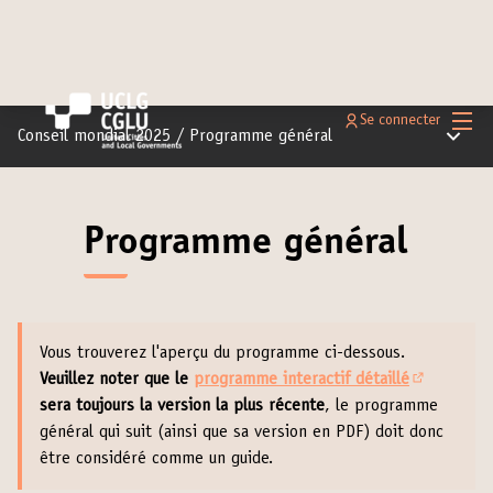
Menu 
Se connecter
Menu pr
Conseil mondial 2025
/
Programme général
Programme général
Vous trouverez l'aperçu du programme ci-dessous.
Veuillez noter que le
programme interactif détaillé
(S'ouvre da
sera toujours la version la plus récente
, le programme
général qui suit (ainsi que sa version en PDF) doit donc
être considéré comme un guide.