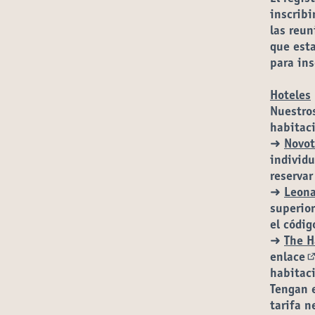
inscribi
las reun
que esta
para ins
Hoteles
Nuestro
habitaci
➜
Novot
individu
reservar
➜
Leona
superior
el códi
➜
The H
enlace
(
habitaci
Tengan 
tarifa n