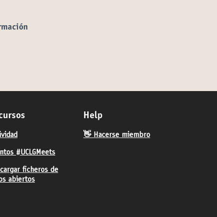
ormación
cursos
Help
ividad
👋 Hacerse miembro
ntos #UCLGMeets
cargar ficheros de
os abiertos