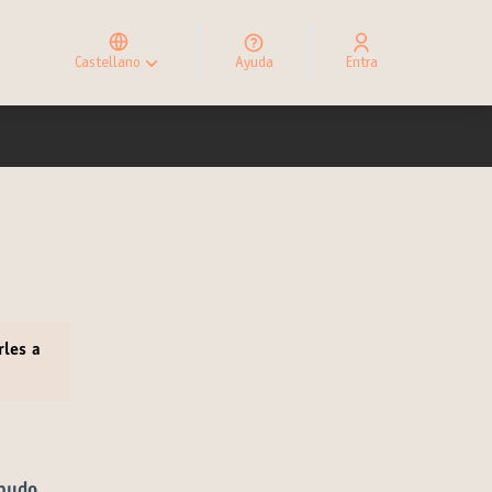
Elegir el idioma
Choose language
Castellano
Ayuda
Entra
Choisir la langue
rles a
 pudo