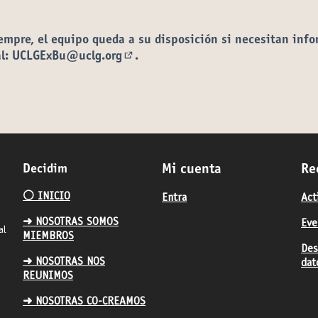
empre, el equipo queda a su disposición si necesitan inf
al:
UCLGExBu@uclg.org
.
(Abrir en una pestaña nueva)
Decidim
Mi cuenta
Re
⚪️ INICIO
Entra
Act
➜ NOSOTRAS SOMOS
Eve
al
MIEMBROS
Des
➜ NOSOTRAS NOS
dat
REUNIMOS
➜ NOSOTRAS CO-CREAMOS