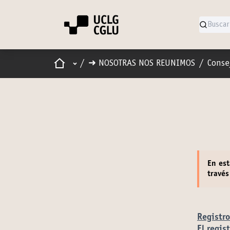
Inicio
Menú principal
/
➜ NOSOTRAS NOS REUNIMOS
/
Conse
En es
través
Registro
El regis