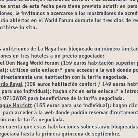
rse antes de esta fecha pero tiene previsto asistir en per
iones, le invitamos a acercarse a los mostradores de acred
rán abiertos en el World Forum durante los tres días de r
cribirse in situ.
s anfitriones de La Haya han bloqueado un número limita
ones en tres hoteles a un precio negociado:
el Den Haag World Forum
(159 euros habitación superior 
al): utilicen
este enlace
para acceder a la web donde p
(Enlace externo)
 directamente una habitación con la tarifa negociada.
rdo Royal
(109 euros habitación confort / 149 euros hab
 para uso individual): hagan clic en
este enlace
e intro
(Enlace e
go
0710WOR
para beneficiarse de la tarifa negociada.
ague Marriott
(165 euros para uso individual): hagan cli
para acceder a la web donde podrán reservar directamen
Enlace externo)
ón con la tarifa negociada.
en cuenta que estas habitaciones sólo estarán bloqueadas
egociada hasta la primera quincena de septiembre.