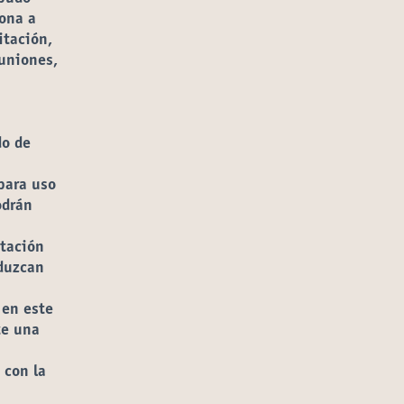
sona a
itación,
euniones,
do de
para uso
odrán
itación
duzcan
xterno)
c en
este
te una
 con la