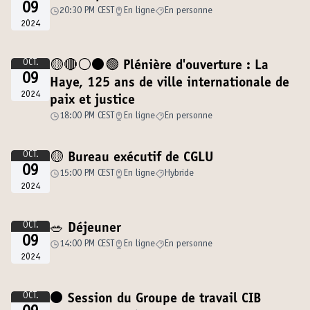
09
20:30 PM CEST
En ligne
En personne
2024
OCT.
🟡🔴⚪️⚫️🟢 Plénière d'ouverture : La
09
Haye, 125 ans de ville internationale de
2024
paix et justice
18:00 PM CEST
En ligne
En personne
OCT.
🟡 Bureau exécutif de CGLU
09
15:00 PM CEST
En ligne
Hybride
2024
OCT.
🥗 Déjeuner
09
14:00 PM CEST
En ligne
En personne
2024
OCT.
⚫️ Session du Groupe de travail CIB