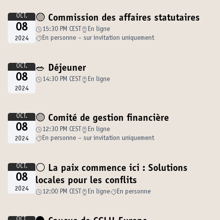
OCT.
🟡 Commission des affaires statutaires
08
15:30 PM CEST
En ligne
En personne – sur invitation uniquement
2024
OCT.
🥗 Déjeuner
08
14:30 PM CEST
En ligne
2024
OCT.
🟡 Comité de gestion financière
08
12:30 PM CEST
En ligne
En personne – sur invitation uniquement
2024
OCT.
⚪️ La paix commence ici : Solutions
08
locales pour les conflits
2024
12:00 PM CEST
En ligne
En personne
OCT.