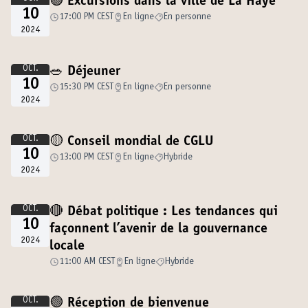
🟢 Excursions dans la ville de La Haye
10
17:00 PM CEST
En ligne
En personne
2024
OCT.
🥗 Déjeuner
10
15:30 PM CEST
En ligne
En personne
2024
OCT.
🟡 Conseil mondial de CGLU
10
13:00 PM CEST
En ligne
Hybride
2024
OCT.
🔴 Débat politique : Les tendances qui
10
façonnent l’avenir de la gouvernance
2024
locale
11:00 AM CEST
En ligne
Hybride
OCT.
🟢 Réception de bienvenue