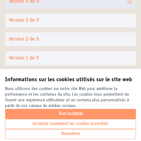
Version 4 de 9
Version 3 de 9
Version 2 de 9
Version 1 de 9
Informations sur les cookies utilisés sur le site web
Conditions d'utilisation
Paramètres des cookies
Nous utilisons des cookies sur notre site Web pour améliorer la
United Cities and Local Governments sur X
United Cities and Local Governments sur Facebook
United Cities and Local Governments sur YouTube
performance et les contenus du site. Les cookies nous permettent de
fournir une expérience utilisateur et un contenu plus personnalisés à
(Lien externe)
(Lien externe)
(Lien externe)
Français
partir de nos canaux de médias sociaux.
Elegir el idioma
Choose language
Choisir la langue
Tout accepter
Accepter seulement les cookies essentiels
Licence Crea
(Lien externe
Paramètres
(Lien externe)
Site réalisé grâce au
logiciel libre Decidim
.
(Lien externe)