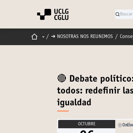
Inicio
Menú principal
/
➜ NOSOTRAS NOS REUNIMOS
/
Conse
🔴 Debate político
todos: redefinir la
igualdad
OCTUBRE
Onlin