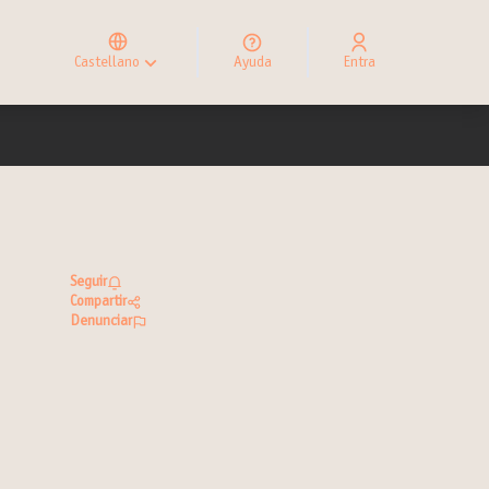
Elegir el idioma
Choose language
Castellano
Ayuda
Entra
Choisir la langue
Seguir
Compartir
Denunciar