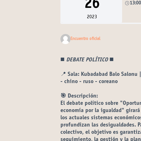
26
13:0
2023
Encuentro oficial
◼️
DEBATE POLÍTICO
◼️
📍
Sala:
Kubadabad Balo Salonu | 
- chino - ruso - coreano
🎯 Descripción:
El debate político sobre "Oportun
economía por la igualdad" girará
los actuales sistemas económicos
profundizan las desigualdades. P
colectivo, el objetivo es garantiz
seguimiento, la gestión y la pla