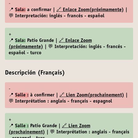
-
📍
Sala:
a confirmar |
🔗 Enlace Zoom(próximamente)
|
💬 Interpretación: inglés - francés - español
+
📍
Sala:
Patio Grande |
🔗 Enlace Zoom
(próximamente)
| 💬 Interpretación: inglés - francés -
español - turco
Descripción (Français)
-
📍
Salle :
à confirmer |
🔗 Lien Zoom(prochainement)
|
💬 Interprétation : anglais - français - espagnol
+
📍
Salle :
Patio Grande |
🔗 Lien Zoom
(prochainement)
| 💬 Interprétation : anglais - français