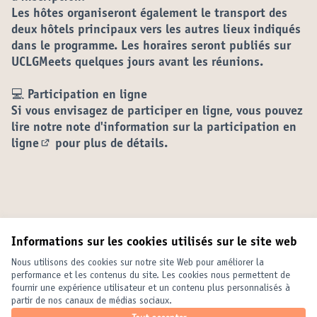
Les hôtes organiseront également le transport des
deux hôtels principaux vers les autres lieux indiqués
dans le programme. Les horaires seront publiés sur
UCLGMeets quelques jours avant les réunions.
💻
Participation en ligne
Si vous envisagez de participer en ligne, vous pouvez
lire notre
note d'information sur la participation en
ligne
pour plus de détails.
(Lien externe)
Informations sur les cookies utilisés sur le site web
Conditions d'utilisation
Paramètres des cookies
Nous utilisons des cookies sur notre site Web pour améliorer la
United Cities and Local Governments sur X
United Cities and Local Governments sur Facebook
United Cities and Local Governments sur YouTube
performance et les contenus du site. Les cookies nous permettent de
fournir une expérience utilisateur et un contenu plus personnalisés à
(Lien externe)
(Lien externe)
(Lien externe)
Français
partir de nos canaux de médias sociaux.
Elegir el idioma
Choose language
Choisir la langue