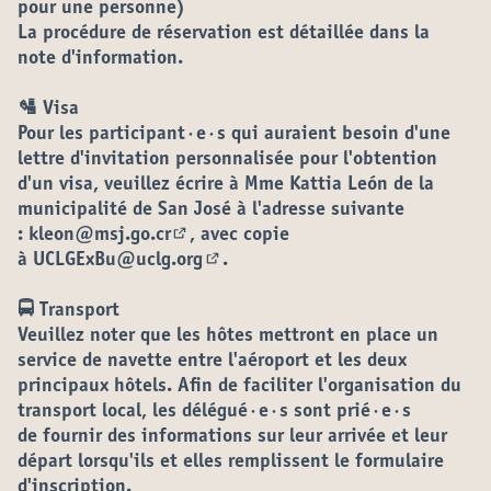
pour une personne)
La procédure de réservation est détaillée dans la
note d'information.
🛂 Visa
Pour les participant·e·s qui auraient besoin d'une
lettre d'invitation personnalisée pour l'obtention
d'un visa, veuillez écrire à Mme Kattia León de la
municipalité de San José à l'adresse suivante
:
kleon@msj.go.cr
, avec copie
(S'ouvre dans un nouvel onglet)
à
UCLGExBu@uclg.org
.
(S'ouvre dans un nouvel onglet)
🚍 Transport
Veuillez noter que les hôtes mettront en place un
service de navette entre l'aéroport et les deux
principaux hôtels. Afin de faciliter l'organisation du
transport local, les délégué·e·s sont prié·e·s
de
fournir des informations sur leur arrivée et leur
départ lorsqu'ils et elles remplissent le formulaire
d'inscription
.