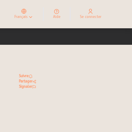
Elegir el idioma
Choose language
Français
Aide
Se connecter
Choisir la langue
Suivre
Partager
Signaler