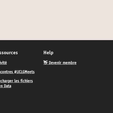
ssources
Help
ivité
👋 Devenir membre
contres #UCLGMeets
écharger les fichiers
n Data