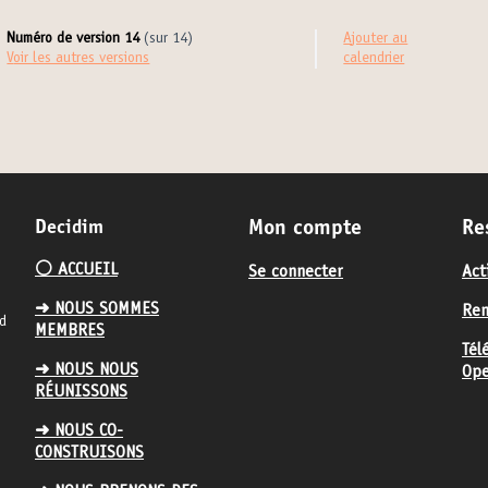
Numéro de version 14
(sur 14)
Ajouter au
voir les autres versions
calendrier
Decidim
Mon compte
Re
⚪️ ACCUEIL
Se connecter
Act
➜ NOUS SOMMES
Ren
nd
MEMBRES
Tél
➜ NOUS NOUS
Ope
RÉUNISSONS
➜ NOUS CO-
CONSTRUISONS