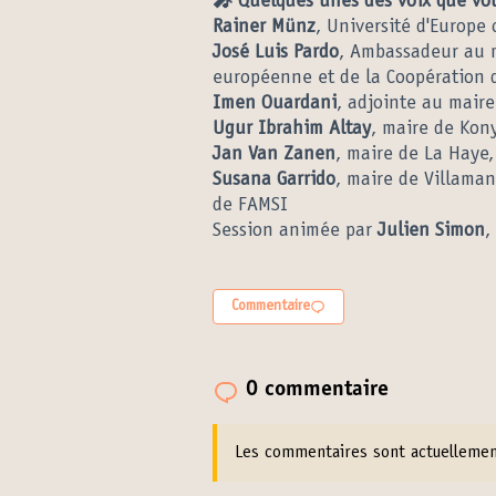
🎤 Quelques unes des voix que vo
Rainer Münz
, Université d'Europe 
José Luis Pardo
, Ambassadeur au m
européenne et de la Coopération 
Imen Ouardani
, adjointe au mair
Ugur Ibrahim Altay
, maire de Kon
Jan Van Zanen
, maire de La Haye
Susana Garrido
, maire de Villaman
de FAMSI
Session animée par
Julien Simon
,
Commentaire
0 commentaire
Les commentaires sont actuellement