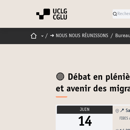
Accueil
Menu principal
/
➜ NOUS NOUS RÉUNISSONS
/
Bureau
🟣 Débat en pléni
et avenir des migr
JUIN
📍 Sa
14
FIBES 