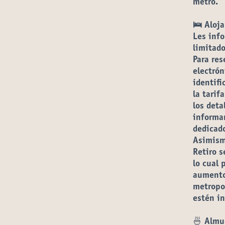
metro.
🛌
Aloj
Les inf
limitado
Para res
electrón
identifi
la tarif
los deta
informa
dedicado
Asimism
Retiro s
lo cual 
aumento 
metropo
estén in
🍜 Almu