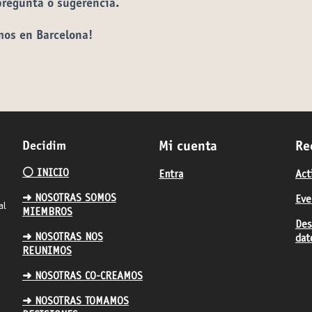
pregunta o sugerencia.
mos en Barcelona!
Decidim
Mi cuenta
Re
⚪️ INICIO
Entra
Act
➜ NOSOTRAS SOMOS
Eve
al
MIEMBROS
Des
➜ NOSOTRAS NOS
dat
REUNIMOS
➜ NOSOTRAS CO-CREAMOS
➜ NOSOTRAS TOMAMOS