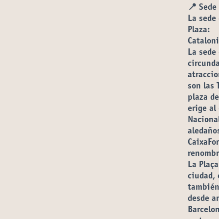
📍
Sede
La sede 
Plaza:
Cataloni
La sede 
circunda
atraccio
son las 
plaza de
erige al
Naciona
aledaños
CaixaFo
renombre
La Plaça
ciudad, 
también 
desde am
Barcelon