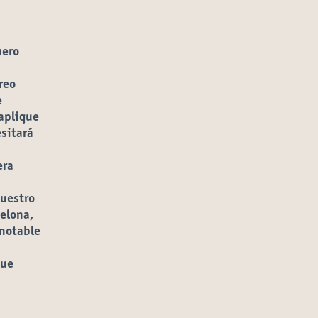
mero
reo
e
rir en una pestaña nueva)
 aplique
esitará
era
nuestro
elona,
 notable
que