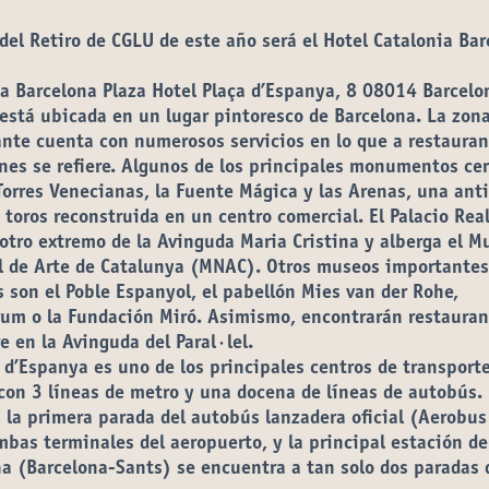
del Retiro de CGLU de este año será el Hotel Catalonia Ba
a Barcelona Plaza Hotel Plaça d’Espanya, 8 08014 Barcelo
está ubicada en un lugar pintoresco de Barcelona. La zon
nte cuenta con numerosos servicios en lo que a restauran
nes se refiere. Algunos de los principales monumentos ce
Torres Venecianas, la Fuente Mágica y las Arenas, una ant
 toros reconstruida en un centro comercial. El Palacio Rea
 otro extremo de la Avinguda Maria Cristina y alberga el M
l de Arte de Catalunya (MNAC). Otros museos importantes
 son el Poble Espanyol, el pabellón Mies van der Rohe,
rum o la Fundación Miró. Asimismo, encontrarán restauran
 en la Avinguda del Paral·lel.
 d’Espanya es uno de los principales centros de transporte
con 3 líneas de metro y una docena de líneas de autobús.
la primera parada del autobús lanzadera oficial (
Aerobus
bas terminales del aeropuerto, y la principal estación de
a (Barcelona-Sants) se encuentra a tan solo dos paradas 