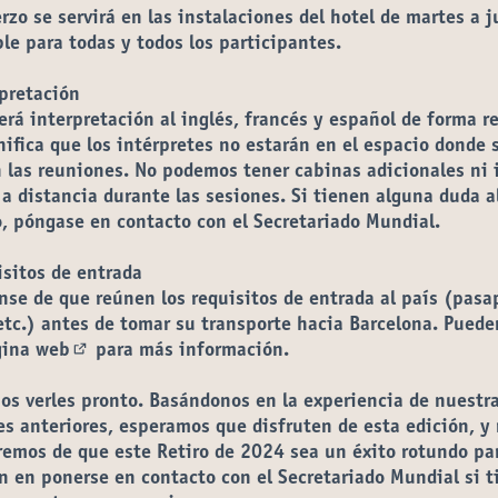
rzo se servirá en las instalaciones del hotel de martes a j
le para todas y todos los participantes.
pretación
erá interpretación al inglés, francés y español de forma r
nifica que los intérpretes no estarán en el espacio donde 
 las reuniones. No podemos tener cabinas adicionales ni i
a distancia durante las sesiones. Si tienen alguna duda a
, póngase en contacto con el Secretariado Mundial.
sitos de entrada
se de que reúnen los requisitos de entrada al país (pasa
etc.) antes de tomar su transporte hacia Barcelona. Pueden
gina web
para más información.
(Enlace externo)
os verles pronto. Basándonos en la experiencia de nuestr
s anteriores, esperamos que disfruten de esta edición, y
emos de que este Retiro de 2024 sea un éxito rotundo par
 en ponerse en contacto con el Secretariado Mundial si t