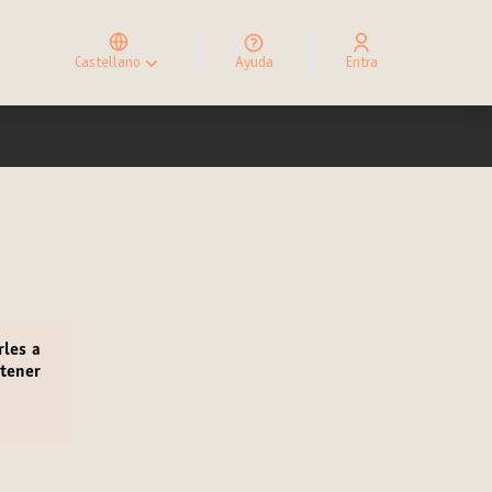
Elegir el idioma
Choose language
Castellano
Ayuda
Entra
Choisir la langue
rles a
 tener
r en una pestaña nueva)