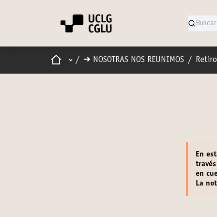
Inicio
Menú principal
/
➜ NOSOTRAS NOS REUNIMOS
/
Retir
En est
través
en cue
La not