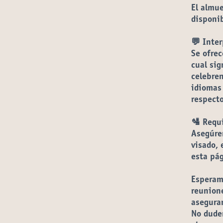
El almue
disponib
💬
Inter
Se ofrec
cual sig
celebren
idiomas 
respecto
🛂
Requi
Asegúren
visado, 
esta pá
Esperam
reunione
asegurar
No duden