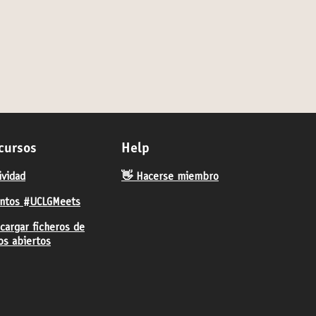
cursos
Help
ividad
👋 Hacerse miembro
ntos #UCLGMeets
cargar ficheros de
os abiertos