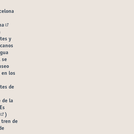
rcelona
na
(Enlace externo)
a
tes y
rcanos
igua
l se
useo
 en los
tes de
 de la
 Es
)
(Enlace externo)
 tren de
de