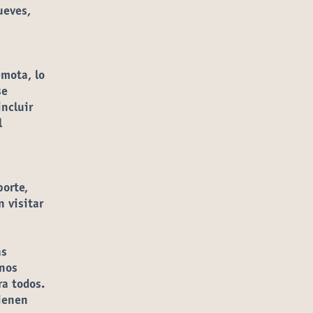
ueves,
emota, lo
se
ncluir
l
porte,
 visitar
as
 nos
a todos.
ienen