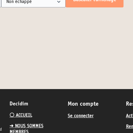
Basculer l’affichage
Decidim
Mon compte
Re
⚪️ ACCUEIL
Se connecter
Act
➜ NOUS SOMMES
Ren
nd
MEMBRES