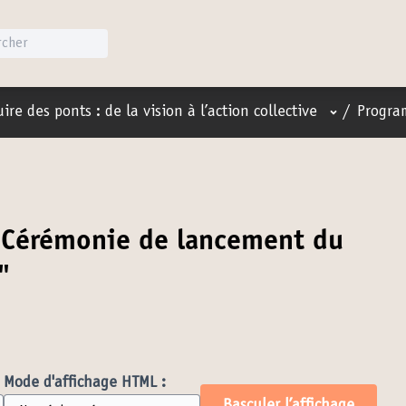
Menu utilis
ire des ponts : de la vision à l’action collective
/
Progra
"Cérémonie de lancement du
"
Mode d'affichage HTML :