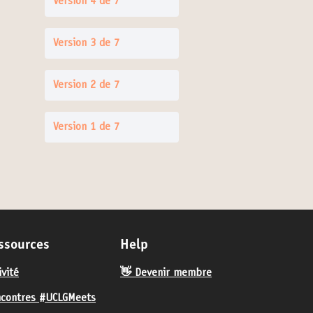
Version 4 de 7
Version 3 de 7
Version 2 de 7
Version 1 de 7
ssources
Help
ivité
👋 Devenir membre
contres #UCLGMeets