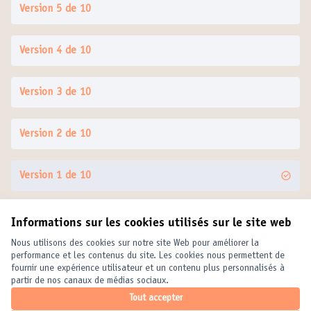
Version 5 de 10
Version 4 de 10
Version 3 de 10
Version 2 de 10
Version 1 de 10
Informations sur les cookies utilisés sur le site web
Conditions d'utilisation
Paramètres des cookies
Nous utilisons des cookies sur notre site Web pour améliorer la
United Cities and Local Governments sur X
United Cities and Local Governments sur Facebook
United Cities and Local Governments sur YouTube
performance et les contenus du site. Les cookies nous permettent de
fournir une expérience utilisateur et un contenu plus personnalisés à
(Lien externe)
(Lien externe)
(Lien externe)
Français
partir de nos canaux de médias sociaux.
Elegir el idioma
Choose language
Choisir la langue
Tout accepter