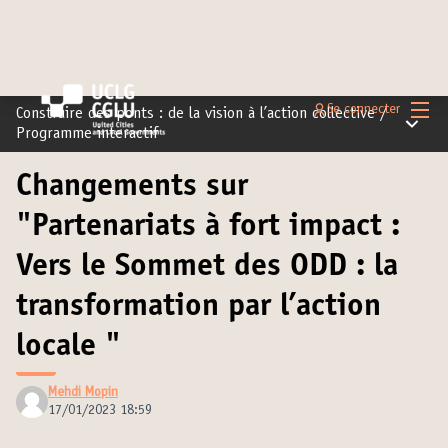
Menu 
Se connecter
Construire des ponts : de la vision à l’action collective
/
Menu pr
Programme interactif
Changements sur
"Partenariats à fort impact :
Vers le Sommet des ODD : la
transformation par l’action
locale "
Mehdi Mopin
17/01/2023 18:59