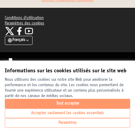
Vérifiez l'empreinte numérique
Conditions d'utilisation
Paramètres des cookies
United Cities and Local Governments sur X
United Cities and Local Governments sur Facebook
United Cities and Local Governments sur YouTube
(Lien externe)
(Lien externe)
(Lien externe)
Français
Elegir el idioma
Choose language
Choisir la langue
Licence Crea
(Lien externe
(Lien externe)
Informations sur les cookies utilisés sur le site web
Site réalisé grâce au
logiciel libre Decidim
.
(Lien externe)
Nous utilisons des cookies sur notre site Web pour améliorer la
performance et les contenus du site. Les cookies nous permettent de
fournir une expérience utilisateur et un contenu plus personnalisés à
partir de nos canaux de médias sociaux.
Tout accepter
Accepter seulement les cookies essentiels
Paramètres