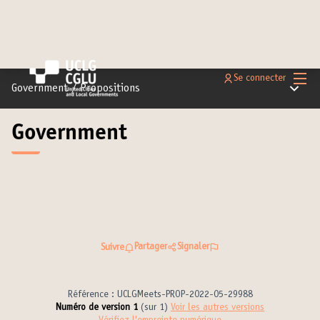
Menu 
Se connecter
Menu pr
Government
/
Propositions
Government
Partager
Signaler
Suivre
Référence : UCLGMeets-PROP-2022-05-29988
Numéro de version 1
(sur 1)
voir les autres versions