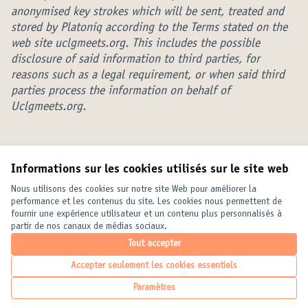
anonymised key strokes which will be sent, treated and
stored by Platoniq according to the Terms stated on the
web site uclgmeets.org. This includes the possible
disclosure of said information to third parties, for
reasons such as a legal requirement, or when said third
parties process the information on behalf of
Uclgmeets.org.
Informations sur les cookies utilisés sur le site web
Conditions d'utilisation
Paramètres des cookies
Nous utilisons des cookies sur notre site Web pour améliorer la
United Cities and Local Governments sur X
United Cities and Local Governments sur Facebook
United Cities and Local Governments sur YouTube
performance et les contenus du site. Les cookies nous permettent de
fournir une expérience utilisateur et un contenu plus personnalisés à
(Lien externe)
(Lien externe)
(Lien externe)
Français
partir de nos canaux de médias sociaux.
Elegir el idioma
Choose language
Choisir la langue
Tout accepter
Accepter seulement les cookies essentiels
Licence Crea
(Lien externe
Paramètres
(Lien externe)
Site réalisé grâce au
logiciel libre Decidim
.
(Lien externe)