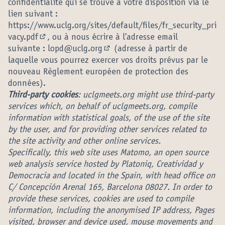
confidentialité qui se trouve à votre disposition via le
lien suivant :
https://www.uclg.org/sites/default/files/fr_security_pri
vacy.pdf
, ou à nous écrire à l’adresse email
(Lien externe)
suivante :
lopd@uclg.org
(adresse à partir de
(S'ouvre dans un nouvel onglet)
laquelle vous pourrez exercer vos droits prévus par le
nouveau Règlement européen de protection des
données).
Third-party cookies
: uclgmeets.org might use third-party
services which, on behalf of uclgmeets.org, compile
information with statistical goals, of the use of the site
by the user, and for providing other services related to
the site activity and other online services.
Specifically, this web site uses Matomo, an open source
web analysis service hosted by Platoniq, Creatividad y
Democracia and located in the Spain, with head office on
C/ Concepción Arenal 165, Barcelona 08027. In order to
provide these services, cookies are used to compile
information, including the anonymised IP address, Pages
visited, browser and device used, mouse movements and