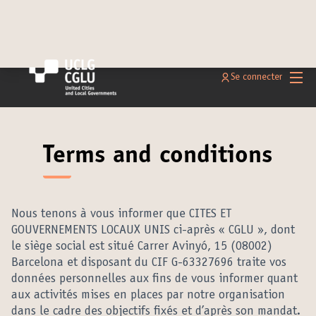
Menu 
Se connecter
Terms and conditions
Nous tenons à vous informer que CITES ET
GOUVERNEMENTS LOCAUX UNIS ci-après « CGLU », dont
le siège social est situé Carrer Avinyó, 15 (08002)
Barcelona et disposant du CIF G-63327696 traite vos
données personnelles aux fins de vous informer quant
aux activités mises en places par notre organisation
dans le cadre des objectifs fixés et d’après son mandat.