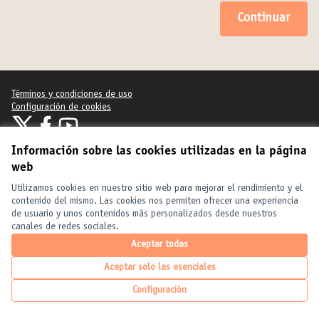
Continuar
Términos y condiciones de uso
Configuración de cookies
United Cities and Local Governments en X
United Cities and Local Governments en Facebook
United Cities and Local Governments en YouTube
(Enlace externo)
(Enlace externo)
(Enlace externo)
Castellano
Información sobre las cookies utilizadas en la página
Elegir el idioma
Choose language
Choisir la langue
web
Utilizamos cookies en nuestro sitio web para mejorar el rendimiento y el
contenido del mismo. Las cookies nos permiten ofrecer una experiencia
Con licencia
(Enlace exte
de usuario y unos contenidos más personalizados desde nuestros
(Enlace externo)
Web creada con
software libre
.
canales de redes sociales.
(Enlace externo)
Aceptar todas
Aceptar solo las esenciales
Configuración