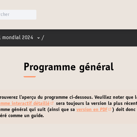
Menu utilisateur
l mondial 2024
/
Programme général
trouverez l'aperçu du programme ci-dessous.
Veuillez noter que l
mme interactif détaillé
sera toujours la version la plus récen
(S'ouvre dans un nouvel onglet)
amme général qui suit (ainsi que sa
version en PDF
) doit donc
(Lien externe
déré comme un guide.