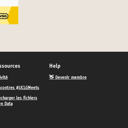
ssources
Help
ivité
👋 Devenir membre
contres #UCLGMeets
écharger les fichiers
n Data