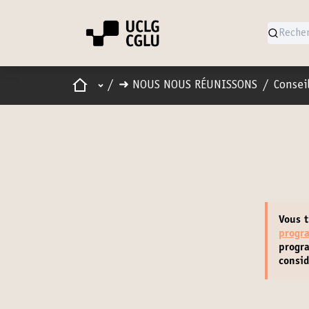
Accueil
Menu principal
/
➜ NOUS NOUS RÉUNISSONS
/
Consei
Vous 
progra
progr
consi