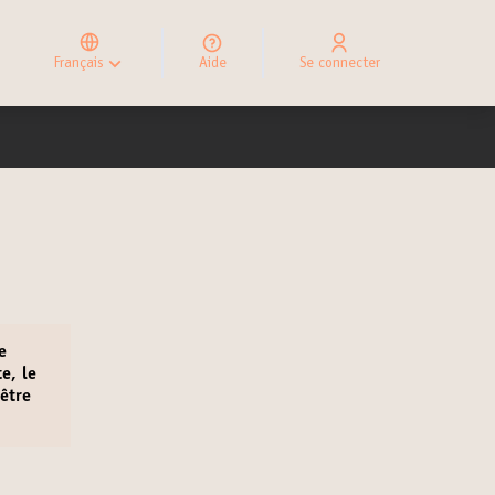
Elegir el idioma
Choose language
Français
Aide
Se connecter
Choisir la langue
e
te
, le
 être
)