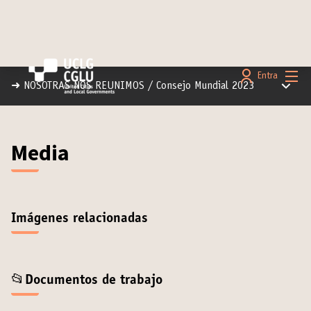
Menú 
Entra
Menú pr
➜ NOSOTRAS NOS REUNIMOS
/
Consejo Mundial 2023
Media (Consejo Mundial 
Media
Imágenes relacionadas
📂Documentos de trabajo