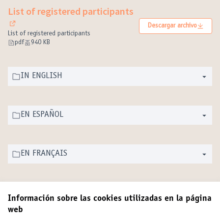
List of registered participants
Descargar archivo
(Enlace externo)
List of registered participants
pdf
940 KB
IN ENGLISH
EN ESPAÑOL
EN FRANÇAIS
Información sobre las cookies utilizadas en la página
web
Términos y condiciones de uso