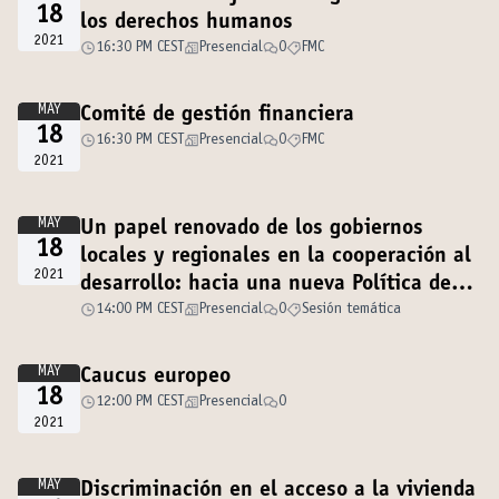
18
los derechos humanos
2021
16:30 PM CEST
Presencial
0
FMC
MAY
Comité de gestión financiera
18
16:30 PM CEST
Presencial
0
FMC
2021
MAY
Un papel renovado de los gobiernos
18
locales y regionales en la cooperación al
2021
desarrollo: hacia una nueva Política de
CGLU
14:00 PM CEST
Presencial
0
Sesión temática
MAY
Caucus europeo
18
12:00 PM CEST
Presencial
0
2021
MAY
Discriminación en el acceso a la vivienda