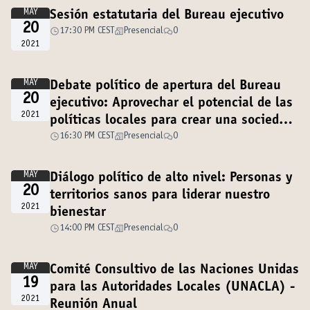
MAY
Sesión estatutaria del Bureau ejecutivo
20
17:30 PM CEST
Presencial
0
2021
MAY
Debate político de apertura del Bureau
20
ejecutivo: Aprovechar el potencial de las
2021
políticas locales para crear una sociedad
que cuida
16:30 PM CEST
Presencial
0
MAY
Diálogo político de alto nivel: Personas y
20
territorios sanos para liderar nuestro
2021
bienestar
14:00 PM CEST
Presencial
0
MAY
Comité Consultivo de las Naciones Unidas
19
para las Autoridades Locales (UNACLA) -
2021
Reunión Anual