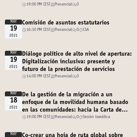
19:00 PM CEST
Presencial
0
MAY
Comisión de asuntos estatutarios
19
16:30 PM CEST
Presencial
0
CSA
2021
MAY
Diálogo político de alto nivel de apertura:
19
Digitalización inclusiva: presente y
2021
futuro de la prestación de servicios
14:00 PM CEST
Presencial
0
MAY
De la gestión de la migración a un
18
enfoque de la movilidad humana basado
2021
en las comunidades: hacia la Carta de
Lampedusa
19:00 PM CEST
Presencial
0
Sesión temática
MAY
Co-crear una hoja de ruta global sobre