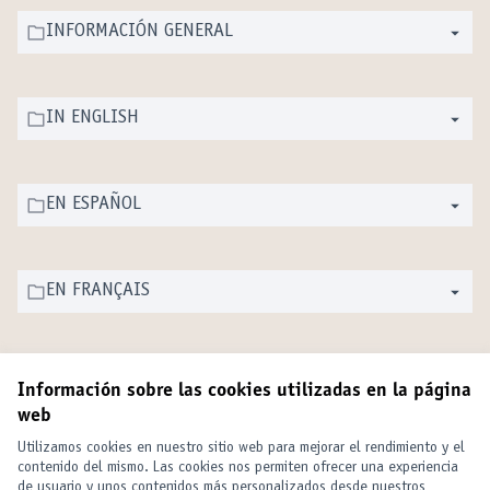
INFORMACIÓN GENERAL
IN ENGLISH
EN ESPAÑOL
EN FRANÇAIS
Información sobre las cookies utilizadas en la página
web
Términos y condiciones de uso
Configuración de cookies
Utilizamos cookies en nuestro sitio web para mejorar el rendimiento y el
United Cities and Local Governments en X
United Cities and Local Governments en Facebook
United Cities and Local Governments en YouTube
contenido del mismo. Las cookies nos permiten ofrecer una experiencia
de usuario y unos contenidos más personalizados desde nuestros