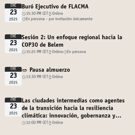
ENE
Buró Ejecutivo de FLACMA
23
15:30 PM CET
Online
En persona - por invitación únicamente
2025
ENE
Sesión 2: Un enfoque regional hacia la
23
COP30 de Belem
2025
15:25 PM CET
Online
En persona
ENE
🥗 Pausa almuerzo
23
13:30 PM CET
Online
2025
ENE
Las ciudades intermedias como agentes
23
de la transición hacia la resiliencia
2025
climática: innovación, gobernanza y
desarrollo local
12:00 PM CET
Online