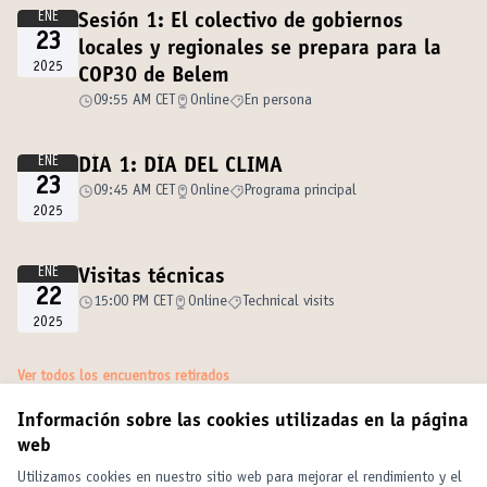
ENE
Sesión 1: El colectivo de gobiernos
23
locales y regionales se prepara para la
2025
COP30 de Belem
09:55 AM CET
Online
En persona
ENE
DÍA 1: DÍA DEL CLIMA
23
09:45 AM CET
Online
Programa principal
2025
ENE
Visitas técnicas
22
15:00 PM CET
Online
Technical visits
2025
Ver todos los encuentros retirados
Información sobre las cookies utilizadas en la página
web
Términos y condiciones de uso
Configuración de cookies
Utilizamos cookies en nuestro sitio web para mejorar el rendimiento y el