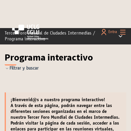
Menú 
Entra
Tercer Foro Mundial de Ciudades Intermedias
/
Menú pr
Programa interactivo
Programa interactivo
Filtrar y buscar
¡
Bienvenid@s
a nuestro programa interactivo!
A través de esta página, podrán navegar entre las
diferentes sesiones organizadas en el marco de
nuestro Tercer Foro Mundial de Ciudades Intermedias.
Podrán
visitar la página de cada sesión
,
acceder a los
enlaces para participar en las reuniones
virtuales,