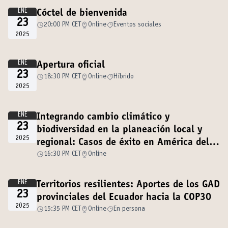
ENE
Cóctel de bienvenida
23
20:00 PM CET
Online
Eventos sociales
2025
ENE
Apertura oficial
23
18:30 PM CET
Online
Híbrido
2025
ENE
Integrando cambio climático y
23
biodiversidad en la planeación local y
2025
regional: Casos de éxito en América del
Sur
16:30 PM CET
Online
ENE
Territorios resilientes: Aportes de los GAD
23
provinciales del Ecuador hacia la COP30
2025
15:35 PM CET
Online
En persona