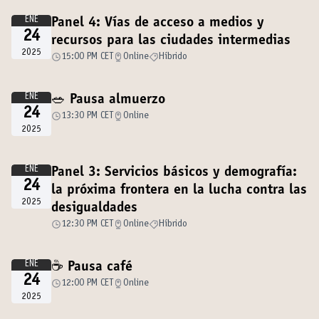
ENE
Panel 4: Vías de acceso a medios y
24
recursos para las ciudades intermedias
2025
15:00 PM CET
Online
Híbrido
ENE
🥗 Pausa almuerzo
24
13:30 PM CET
Online
2025
ENE
Panel 3: Servicios básicos y demografía:
24
la próxima frontera en la lucha contra las
2025
desigualdades
12:30 PM CET
Online
Híbrido
ENE
☕️ Pausa café
24
12:00 PM CET
Online
2025