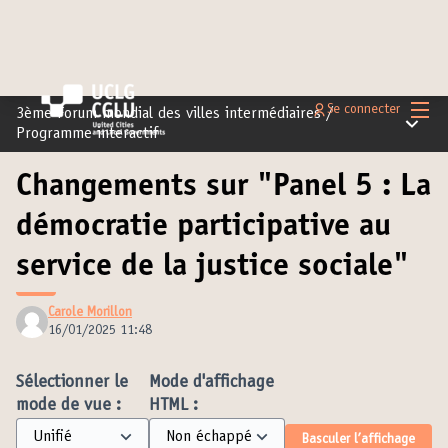
Menu 
Se connecter
3ème Forum mondial des villes intermédiaires
/
Menu pr
Programme interactif
Changements sur "Panel 5 : La
démocratie participative au
service de la justice sociale"
Carole Morillon
16/01/2025 11:48
Sélectionner le
Mode d'affichage
mode de vue :
HTML :
Basculer l’affichage