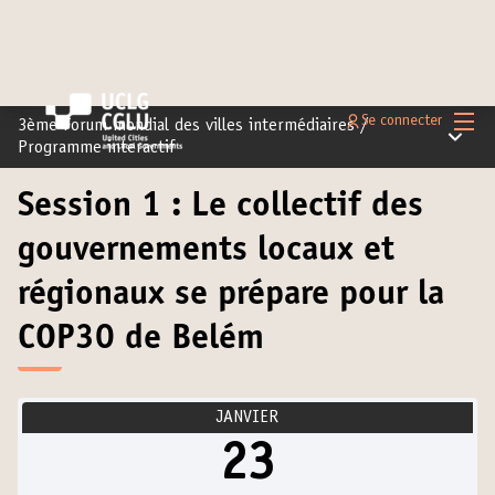
Menu 
Se connecter
3ème Forum mondial des villes intermédiaires
/
Menu pr
Programme interactif
Session 1 : Le collectif des
gouvernements locaux et
régionaux se prépare pour la
COP30 de Belém
JANVIER
23