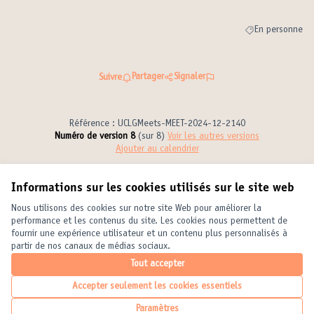
En personne
Filtrer les résult
Partager
Signaler
Suivre
Référence : UCLGMeets-MEET-2024-12-2140
Numéro de version 8
(sur 8)
voir les autres versions
Ajouter au calendrier
Informations sur les cookies utilisés sur le site web
Conditions d'utilisation
Paramètres des cookies
Nous utilisons des cookies sur notre site Web pour améliorer la
United Cities and Local Governments sur X
United Cities and Local Governments sur Facebook
United Cities and Local Governments sur YouTube
performance et les contenus du site. Les cookies nous permettent de
fournir une expérience utilisateur et un contenu plus personnalisés à
(Lien externe)
(Lien externe)
(Lien externe)
Français
partir de nos canaux de médias sociaux.
Elegir el idioma
Choose language
Choisir la langue
Tout accepter
Accepter seulement les cookies essentiels
Licence Crea
(Lien externe
Paramètres
(Lien externe)