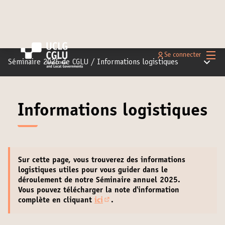
Menu 
Se connecter
Menu pr
Séminaire 2025 de CGLU
/
Informations logistiques
Informations logistiques
Sur cette page, vous trouverez des
informations
logistiques
utiles pour vous guider dans le
déroulement de notre Séminaire annuel 2025.
Vous pouvez télécharger la note d'information
complète en cliquant
ici
.
(S'ouvre dans un nouvel onglet)