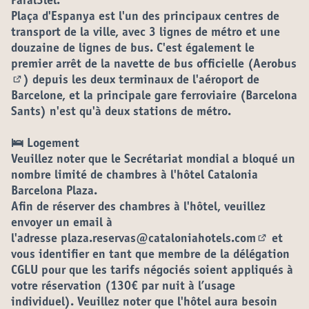
Paral3lel.
Plaça d'Espanya est l'un des principaux centres de
transport de la ville, avec 3 lignes de métro et une
douzaine de lignes de bus. C'est également le
premier arrêt de la navette de bus officielle (
Aerobus
) depuis les deux terminaux de l'aéroport de
(S'ouvre dans un nouvel onglet)
Barcelone, et la principale gare ferroviaire (Barcelona
Sants) n'est qu'à deux stations de métro.
🛌
Logement
Veuillez noter que le Secrétariat mondial a bloqué un
nombre limité de chambres à l'hôtel Catalonia
Barcelona Plaza.
Afin de réserver des chambres à l'hôtel, veuillez
envoyer un email à
l'adresse
plaza.reservas@cataloniahotels.com
et
(S'ouvre 
vous identifier en tant que membre de la délégation
CGLU pour que les tarifs négociés soient appliqués à
votre réservation (130€ par nuit à l’usage
individuel). Veuillez noter que l'hôtel aura besoin