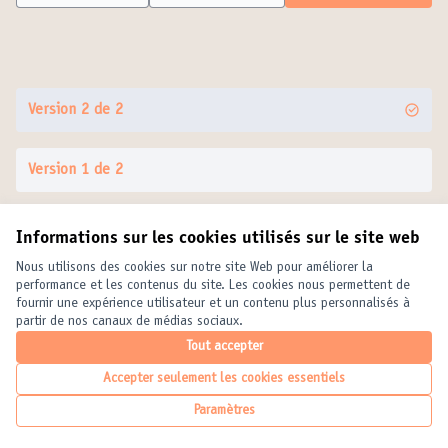
Version 2 de 2
Version 1 de 2
Informations sur les cookies utilisés sur le site web
Conditions d'utilisation
Paramètres des cookies
Nous utilisons des cookies sur notre site Web pour améliorer la
United Cities and Local Governments sur X
United Cities and Local Governments sur Facebook
United Cities and Local Governments sur YouTube
performance et les contenus du site. Les cookies nous permettent de
fournir une expérience utilisateur et un contenu plus personnalisés à
(Lien externe)
(Lien externe)
(Lien externe)
Français
partir de nos canaux de médias sociaux.
Elegir el idioma
Choose language
Choisir la langue
Tout accepter
Accepter seulement les cookies essentiels
Licence Crea
(Lien externe
Paramètres
(Lien externe)
Site réalisé grâce au
logiciel libre Decidim
.
(Lien externe)