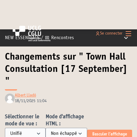
Menu 
Se connecter
Menu pr
NEW ESSENTIALS
/
📅 Rencontres
Changements sur " Town Hall
Consultation [17 September]
"
Albert Lladó
18/11/2025 11:04
Sélectionner le
Mode d'affichage
mode de vue :
HTML :
Basculer l’affichage