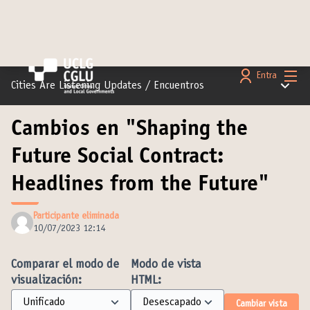
Menú 
Entra
Menú pr
Cities Are Listening Updates
/
Encuentros
Cambios en "Shaping the
Future Social Contract:
Headlines from the Future"
Participante eliminada
10/07/2023 12:14
Comparar el modo de
Modo de vista
visualización:
HTML:
Cambiar vista