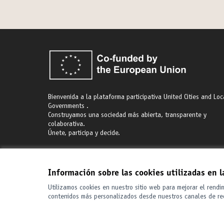
Bienvenida a la plataforma participativa United Cities and Loc
Governments .
Construyamos una sociedad más abierta, transparente y
colaborativa.
Únete, participa y decide.
Información sobre las cookies utilizadas en 
Utilizamos cookies en nuestro sitio web para mejorar el rendi
contenidos más personalizados desde nuestros canales de re
Términos y condiciones de uso
Configuración de cookies