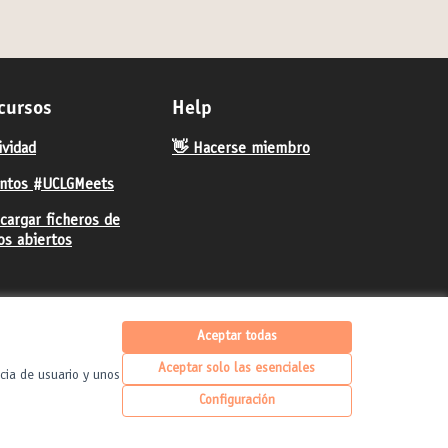
cursos
Help
ividad
👋 Hacerse miembro
ntos #UCLGMeets
cargar ficheros de
os abiertos
Aceptar todas
Aceptar solo las esenciales
cia de usuario y unos
Configuración
United Cities and Local Governments en X
United Cities and Local Governments en Faceb
United Cities and Local Governments en
Castellano