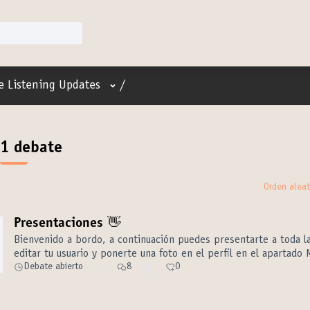
Menú de usuario
re Listening Updates
/
1 debate
Orden aleat
Presentaciones 👋
Bienvenido a bordo, a continuación puedes presentarte a toda l
editar tu usuario y ponerte una foto en el perfil en el apartado 
Debate abierto
8
0