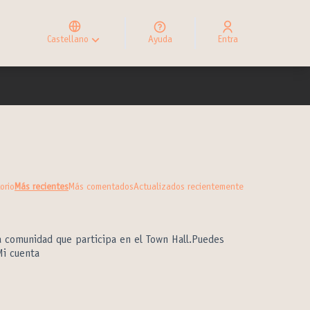
Elegir el idioma
Choose language
Castellano
Ayuda
Entra
Choisir la langue
orio
Más recientes
Más comentados
Actualizados recientemente
a comunidad que participa en el Town Hall.Puedes
Mi cuenta