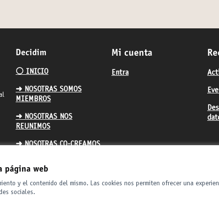
Decidim
Mi cuenta
Re
⚪️ INICIO
Entra
Act
➜ NOSOTRAS SOMOS
Eve
al
MIEMBROS
Des
➜ NOSOTRAS NOS
dat
REUNIMOS
➜ NOSOTRAS CO-CREAMOS
➜ NOSOTRAS TOMAMOS
la página web
DECISIONES
miento y el contenido del mismo. Las cookies nos permiten ofrecer una experien
des sociales.