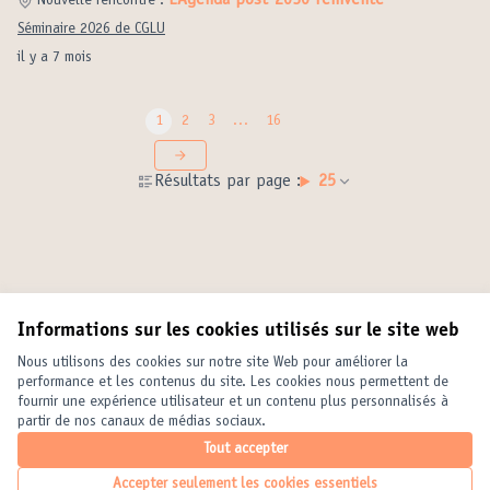
L’Agenda post-2030 réinventé
Nouvelle rencontre :
Séminaire 2026 de CGLU
il y a 7 mois
1
2
3
…
16
Résultats par page :
25
Informations sur les cookies utilisés sur le site web
Conditions d'utilisation
Paramètres des cookies
Nous utilisons des cookies sur notre site Web pour améliorer la
United Cities and Local Governments sur X
United Cities and Local Governments sur Facebook
United Cities and Local Governments sur YouTube
performance et les contenus du site. Les cookies nous permettent de
fournir une expérience utilisateur et un contenu plus personnalisés à
(Lien externe)
(Lien externe)
(Lien externe)
Français
partir de nos canaux de médias sociaux.
Elegir el idioma
Choose language
Choisir la langue
Tout accepter
Accepter seulement les cookies essentiels