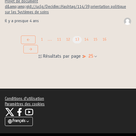
Projet de document
d&amp;amp;gid://uclg/Decidim::Hashtag/114/39;orientation politique
sur les Systèmes de soins
il y a presque 4 ans
1
…
11
12
13
14
15
16
Résultats par page :
25
Conditions d'utilisation
Paramètres des cookies
United Cities and Local Governments sur X
United Cities and Local Governments sur Facebook
United Cities and Local Governments sur YouTube
(Lien externe)
(Lien externe)
(Lien externe)
Français
Elegir el idioma
Choose language
Choisir la langue