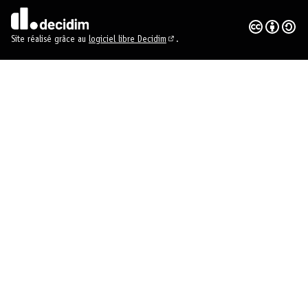
Licence Crea
(Lien externe
(Lien externe)
Site réalisé grâce au
logiciel libre Decidim
.
(Lien externe)