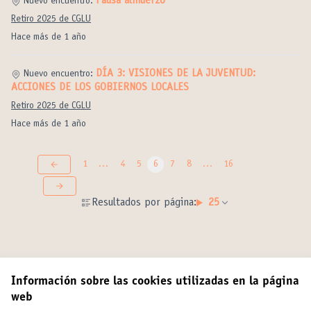
Pausa almuerzo
Nuevo encuentro:
Retiro 2025 de CGLU
Hace más de 1 año
DÍA 3: VISIONES DE LA JUVENTUD:
Nuevo encuentro:
ACCIONES DE LOS GOBIERNOS LOCALES
Retiro 2025 de CGLU
Hace más de 1 año
1
…
4
5
6
7
8
…
16
Resultados por página:
25
Información sobre las cookies utilizadas en la página
web
Términos y condiciones de uso