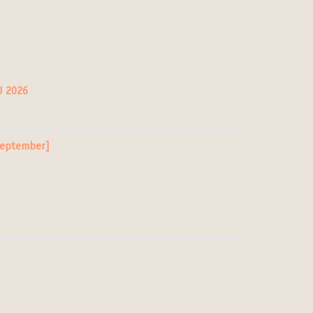
U 2026
 September]