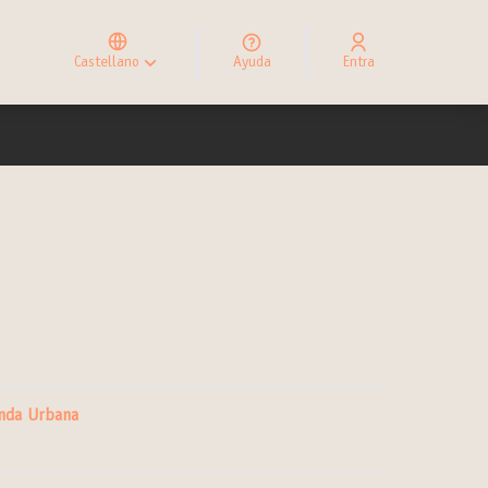
Elegir el idioma
Choose language
Castellano
Ayuda
Entra
Choisir la langue
nda Urbana