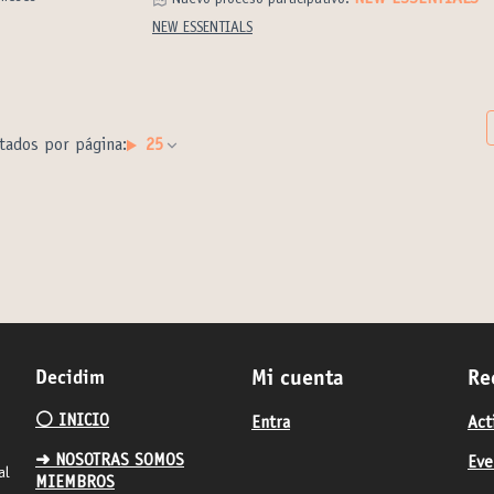
Nuevo proceso participativo:
NEW ESSENTIALS
tados por página:
25
Decidim
Mi cuenta
Re
⚪️ INICIO
Entra
Act
➜ NOSOTRAS SOMOS
Eve
al
MIEMBROS