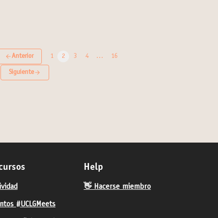
Anterior
1
2
3
4
…
16
Siguiente
cursos
Help
ividad
👋 Hacerse miembro
ntos #UCLGMeets