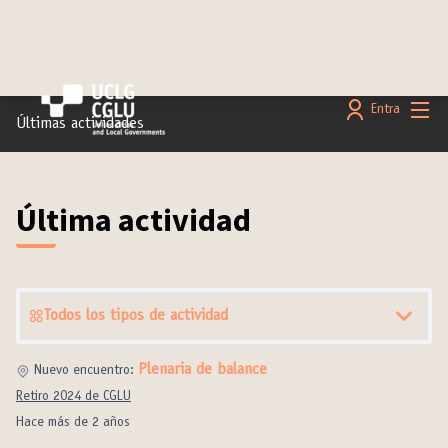
Menú 
Entra
Últimas actividades
Última actividad
Todos los tipos de actividad
Plenaria de balance
Nuevo encuentro:
Retiro 2024 de CGLU
Hace más de 2 años