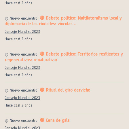
Hace casi 3 años
🔴 Debate político: Multilateralismo local y
Nuevo encuentro:
diplomacia de las ciudades: vincular…
Consejo Mundial 2023
Hace casi 3 años
🔴 Debate político: Territorios resilientes y
Nuevo encuentro:
regenerativos: renaturalizar
Consejo Mundial 2023
Hace casi 3 años
🟢 Ritual del giro derviche
Nuevo encuentro:
Consejo Mundial 2023
Hace casi 3 años
🟢 Cena de gala
Nuevo encuentro:
Consejo Mundial 2023