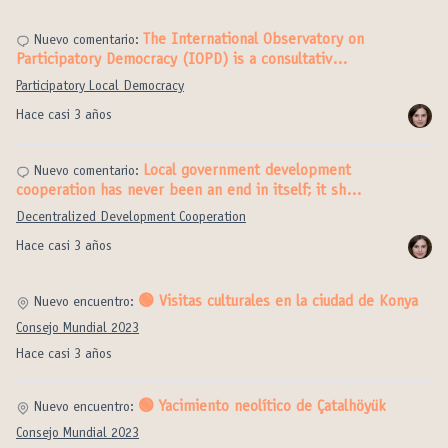
The International Observatory on
Nuevo comentario:
Participatory Democracy (IOPD) is a consultativ…
Participatory Local Democracy
Hace casi 3 años
Local government development
Nuevo comentario:
cooperation has never been an end in itself; it sh…
Decentralized Development Cooperation
Hace casi 3 años
🟢 Visitas culturales en la ciudad de Konya
Nuevo encuentro:
Consejo Mundial 2023
Hace casi 3 años
🟢 Yacimiento neolítico de Çatalhöyük
Nuevo encuentro:
Consejo Mundial 2023