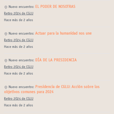
EL PODER DE NOSOTRAS
Nuevo encuentro:
Retiro 2024 de CGLU
Hace más de 2 años
Actuar para la humanidad nos une
Nuevo encuentro:
Retiro 2024 de CGLU
Hace más de 2 años
DÍA DE LA PRESIDENCIA
Nuevo encuentro:
Retiro 2024 de CGLU
Hace más de 2 años
Presidencia de CGLU: Acción sobre los
Nuevo encuentro:
objetivos comunes para 2024
Retiro 2024 de CGLU
Hace más de 2 años