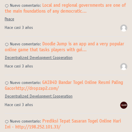
Local and regional governments are one of
Nuevo comentario:
the main foundations of any democratic…
Peace
Hace casi 3 años
Doodle Jump is an app and a very popular
Nuevo comentario:
online game that tasks players with gui…
Decentralized Development Cooperation
Hace casi 3 años
GAIB4D Bandar Togel Online Resmi Paling
Nuevo comentario:
Gacorhttp://dropzap2.com/
Decentralized Development Cooperation
Hace casi 3 años
Prediksi Tepat Sasaran Togel Online Hari
Nuevo comentario:
Ini - http://198.252.101.33/