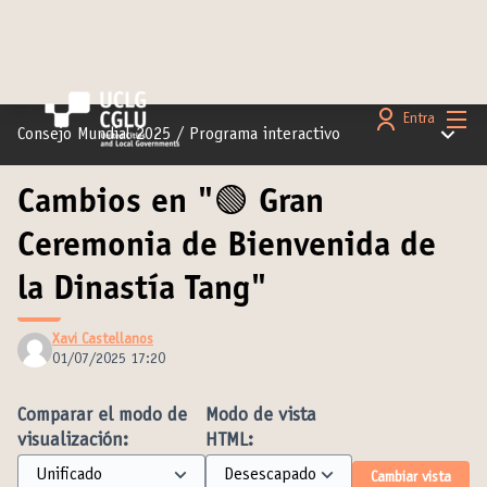
Menú 
Entra
Menú pr
Consejo Mundial 2025
/
Programa interactivo
Cambios en "🟢 Gran
Ceremonia de Bienvenida de
la Dinastía Tang"
Xavi Castellanos
01/07/2025 17:20
Comparar el modo de
Modo de vista
visualización:
HTML:
Cambiar vista