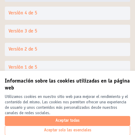
Versión 4 de 5
Versión 3 de 5
Versión 2 de 5
Versión 1 de 5
Información sobre las cookies utilizadas en la página
web
Términos y condiciones de uso
Configuración de cookies
Utilizamos cookies en nuestro sitio web para mejorar el rendimiento y el
United Cities and Local Governments en X
United Cities and Local Governments en Facebook
United Cities and Local Governments en YouTube
contenido del mismo. Las cookies nos permiten ofrecer una experiencia
de usuario y unos contenidos más personalizados desde nuestros
(Enlace externo)
(Enlace externo)
(Enlace externo)
Castellano
canales de redes sociales.
Elegir el idioma
Choose language
Choisir la langue
Aceptar todas
Aceptar solo las esenciales