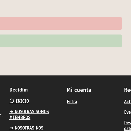
Decidim
Mi cuenta
Re
⚪️ INICIO
Entra
Act
➜ NOSOTRAS SOMOS
Eve
al
MIEMBROS
Des
➜ NOSOTRAS NOS
dat