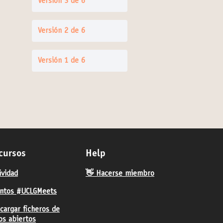
Versión 3 de 6
Versión 2 de 6
Versión 1 de 6
cursos
Help
ividad
👋 Hacerse miembro
ntos #UCLGMeets
cargar ficheros de
os abiertos