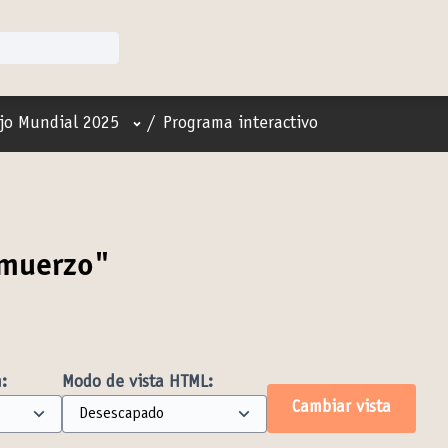
Menú de usuario
jo Mundial 2025
/
Programa interactivo
lmuerzo"
:
Modo de vista HTML:
Cambiar vista