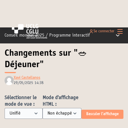
Menu 
Se connecter
Menu pr
Conseil mondial 2025
/
Programme interactif
Changements sur "🥗
Déjeuner"
Xavi Castellanos
29/05/2025 14:38
Sélectionner le
Mode d'affichage
mode de vue :
HTML :
Basculer l’affichage