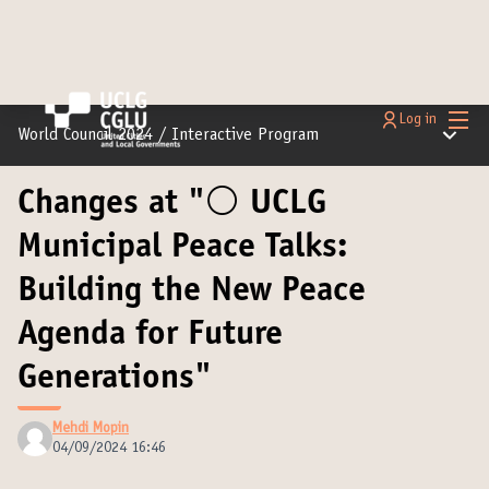
Main
Log in
Main m
World Council 2024
/
Interactive Program
Changes at "⚪️ UCLG
Municipal Peace Talks:
Building the New Peace
Agenda for Future
Generations"
Mehdi Mopin
04/09/2024 16:46