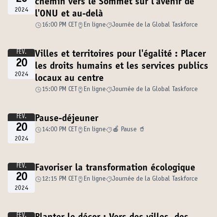
chemin vers le Sommet sur l'avenir de
2024
l'ONU et au-delà
16:00 PM CET
En ligne
Journée de la Global Taskforce
FÉV.
Villes et territoires pour l'égalité : Placer
20
les droits humains et les services publics
2024
locaux au centre
15:00 PM CET
En ligne
Journée de la Global Taskforce
FÉV.
Pause-déjeuner
20
14:00 PM CET
En ligne
🍎 Pause 🥤
2024
FÉV.
Favoriser la transformation écologique
20
12:15 PM CET
En ligne
Journée de la Global Taskforce
2024
FÉV.