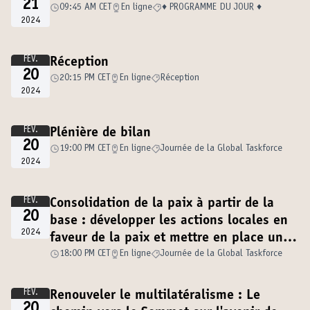
21
09:45 AM CET
En ligne
♦️ PROGRAMME DU JOUR ♦️
2024
FÉV.
Réception
20
20:15 PM CET
En ligne
Réception
2024
FÉV.
Plénière de bilan
20
19:00 PM CET
En ligne
Journée de la Global Taskforce
2024
FÉV.
Consolidation de la paix à partir de la
20
base : développer les actions locales en
2024
faveur de la paix et mettre en place une
gouvernance solide
18:00 PM CET
En ligne
Journée de la Global Taskforce
FÉV.
Renouveler le multilatéralisme : Le
20