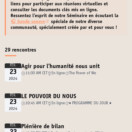
liens pour participer aux réunions virtuelles
et
consulter les documents clés
mis en ligne.
Ressentez l'esprit de notre Séminaire en écoutant la
🎧
bande sonore
spéciale de notre diverse
(Lien externe)
communauté, spécialement créée par et pour vous !
29 rencontres
FÉV.
Agir pour l'humanité nous unit
23
11:00 AM CET
En ligne
The Power of We
2024
FÉV.
LE POUVOIR DU NOUS
23
10:45 AM CET
En ligne
♦️ PROGRAMME DU JOUR ♦️
2024
FÉV.
Plénière de bilan