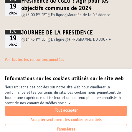
FÉV.
Présidence de CGLU : Agir pour les
19
objectifs communs de 2024
2024
15:00 PM CET
En ligne
Journée de la Présidence
FÉV.
JOURNEE DE LA PRESIDENCE
19
14:45 PM CET
En ligne
♦️ PROGRAMME DU JOUR ♦️
2024
Voir toutes les rencontres annulées
Informations sur les cookies utilisés sur le site web
Conditions d'utilisation
Paramètres des cookies
Nous utilisons des cookies sur notre site Web pour améliorer la
United Cities and Local Governments sur X
United Cities and Local Governments sur Facebook
United Cities and Local Governments sur YouTube
performance et les contenus du site. Les cookies nous permettent de
fournir une expérience utilisateur et un contenu plus personnalisés à
(Lien externe)
(Lien externe)
(Lien externe)
Français
partir de nos canaux de médias sociaux.
Elegir el idioma
Choose language
Choisir la langue
Tout accepter
Accepter seulement les cookies essentiels
Licence Crea
(Lien externe
Paramètres
(Lien externe)