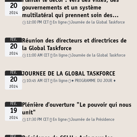
Planter le décor : Vers des villes, des
20
gouvernements et un système
2024
multilatéral qui prennent soin des
personnes, de la démocratie et de notre
12:00 PM CET
En ligne
Journée de la Global Taskforce
planète
FÉV.
Réunion des directeurs et directrices de
20
la Global Taskforce
2024
11:00 AM CET
En ligne
Journée de la Global Taskforce
FÉV.
JOURNEE DE LA GLOBAL TASKFORCE
20
10:45 AM CET
En ligne
♦️ PROGRAMME DU JOUR ♦️
2024
FÉV.
Plénière d'ouverture "Le pouvoir qui nous
19
unit"
2024
17:30 PM CET
En ligne
Journée de la Présidence