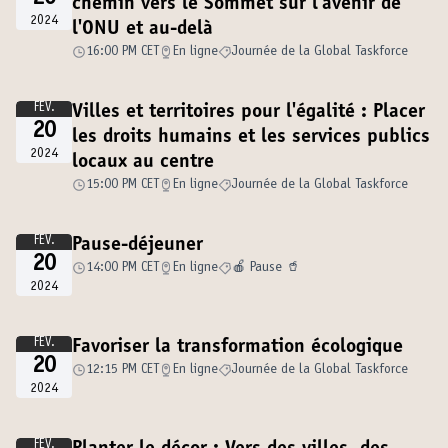
chemin vers le Sommet sur l'avenir de
2024
l'ONU et au-delà
16:00 PM CET
En ligne
Journée de la Global Taskforce
FÉV.
Villes et territoires pour l'égalité : Placer
20
les droits humains et les services publics
2024
locaux au centre
15:00 PM CET
En ligne
Journée de la Global Taskforce
FÉV.
Pause-déjeuner
20
14:00 PM CET
En ligne
🍎 Pause 🥤
2024
FÉV.
Favoriser la transformation écologique
20
12:15 PM CET
En ligne
Journée de la Global Taskforce
2024
FÉV.