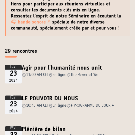
liens pour participer aux réunions virtuelles
et
consulter les documents clés
mis en ligne.
Ressentez l'esprit de notre Séminaire en écoutant la
🎧
bande sonore
spéciale de notre diverse
(Lien externe)
communauté, spécialement créée par et pour vous !
29 rencontres
FÉV.
Agir pour l'humanité nous unit
23
11:00 AM CET
En ligne
The Power of We
2024
FÉV.
LE POUVOIR DU NOUS
23
10:45 AM CET
En ligne
♦️ PROGRAMME DU JOUR ♦️
2024
FÉV.
Plénière de bilan