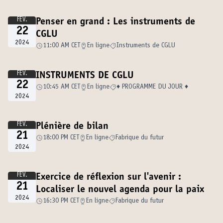
FÉV.
Penser en grand : Les instruments de
22
CGLU
2024
11:00 AM CET
En ligne
Instruments de CGLU
FÉV.
INSTRUMENTS DE CGLU
22
10:45 AM CET
En ligne
♦️ PROGRAMME DU JOUR ♦️
2024
FÉV.
Plénière de bilan
21
18:00 PM CET
En ligne
Fabrique du futur
2024
FÉV.
Exercice de réflexion sur l'avenir :
21
Localiser le nouvel agenda pour la paix
2024
16:30 PM CET
En ligne
Fabrique du futur