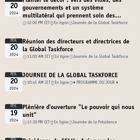
Planter le décor : Vers des villes, des
20
gouvernements et un système
2024
multilatéral qui prennent soin des
personnes, de la démocratie et de notre
12:00 PM CET
En ligne
Journée de la Global Taskforce
planète
FÉV.
Réunion des directeurs et directrices de
20
la Global Taskforce
2024
11:00 AM CET
En ligne
Journée de la Global Taskforce
FÉV.
JOURNEE DE LA GLOBAL TASKFORCE
20
10:45 AM CET
En ligne
♦️ PROGRAMME DU JOUR ♦️
2024
FÉV.
Plénière d'ouverture "Le pouvoir qui nous
19
unit"
2024
17:30 PM CET
En ligne
Journée de la Présidence