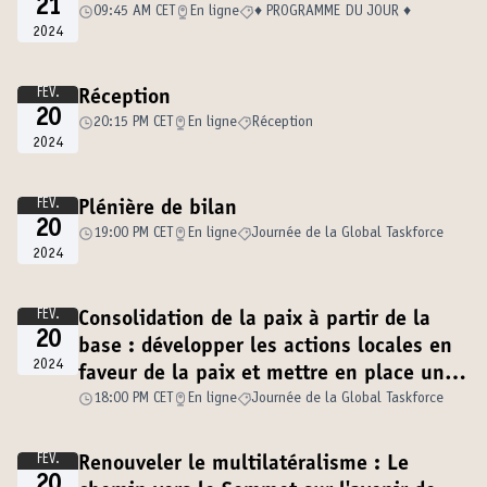
21
09:45 AM CET
En ligne
♦️ PROGRAMME DU JOUR ♦️
2024
FÉV.
Réception
20
20:15 PM CET
En ligne
Réception
2024
FÉV.
Plénière de bilan
20
19:00 PM CET
En ligne
Journée de la Global Taskforce
2024
FÉV.
Consolidation de la paix à partir de la
20
base : développer les actions locales en
2024
faveur de la paix et mettre en place une
gouvernance solide
18:00 PM CET
En ligne
Journée de la Global Taskforce
FÉV.
Renouveler le multilatéralisme : Le
20