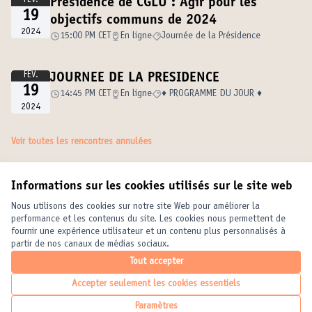
FÉV.
Présidence de CGLU : Agir pour les
19
objectifs communs de 2024
2024
15:00 PM CET
En ligne
Journée de la Présidence
FÉV.
JOURNEE DE LA PRESIDENCE
19
14:45 PM CET
En ligne
♦️ PROGRAMME DU JOUR ♦️
2024
Voir toutes les rencontres annulées
Informations sur les cookies utilisés sur le site web
Conditions d'utilisation
Paramètres des cookies
Nous utilisons des cookies sur notre site Web pour améliorer la
United Cities and Local Governments sur X
United Cities and Local Governments sur Facebook
United Cities and Local Governments sur YouTube
performance et les contenus du site. Les cookies nous permettent de
fournir une expérience utilisateur et un contenu plus personnalisés à
(Lien externe)
(Lien externe)
(Lien externe)
Français
partir de nos canaux de médias sociaux.
Elegir el idioma
Choose language
Choisir la langue
Tout accepter
Accepter seulement les cookies essentiels
Licence Crea
(Lien externe
Paramètres
(Lien externe)