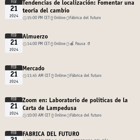
FEB
Tendencias de localización: Fomentar una
21
teoría del cambio
2024
15:00 PM CET
Online
Fábrica del futuro
FEB
Almuerzo
21
14:00 PM CET
Online
🍎 Pausa 🥤
2024
FEB
Mercado
21
11:45 AM CET
Online
Fábrica del futuro
2024
FEB
Zoom en: Laboratorio de políticas de la
21
Carta de Lampedusa
2024
10:00 AM CET
Online
Fábrica del futuro
FEB
FÁBRICA DEL FUTURO