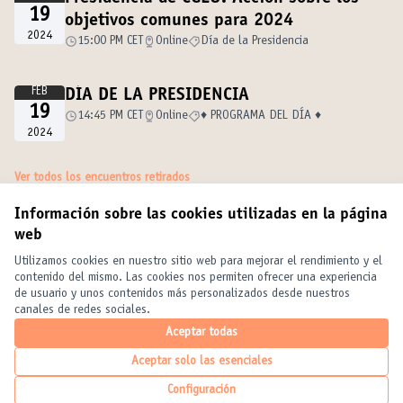
19
objetivos comunes para 2024
2024
15:00 PM CET
Online
Día de la Presidencia
FEB
DÍA DE LA PRESIDENCIA
19
14:45 PM CET
Online
♦️ PROGRAMA DEL DÍA ♦️
2024
Ver todos los encuentros retirados
Información sobre las cookies utilizadas en la página
web
Términos y condiciones de uso
Configuración de cookies
Utilizamos cookies en nuestro sitio web para mejorar el rendimiento y el
United Cities and Local Governments en X
United Cities and Local Governments en Facebook
United Cities and Local Governments en YouTube
contenido del mismo. Las cookies nos permiten ofrecer una experiencia
de usuario y unos contenidos más personalizados desde nuestros
(Enlace externo)
(Enlace externo)
(Enlace externo)
Castellano
canales de redes sociales.
Elegir el idioma
Choose language
Choisir la langue
Aceptar todas
Aceptar solo las esenciales
Con licencia
(Enlace exte
Configuración
(Enlace externo)
Web creada con
software libre
.