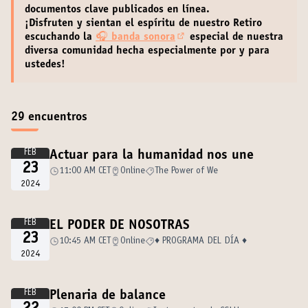
documentos clave
publicados en línea.
¡Disfruten y sientan el espíritu de nuestro Retiro
escuchando la
🎧
banda sonora
especial de nuestra
(Enlace externo)
diversa comunidad hecha especialmente por y para
ustedes!
29 encuentros
FEB
Actuar para la humanidad nos une
23
11:00 AM CET
Online
The Power of We
2024
FEB
EL PODER DE NOSOTRAS
23
10:45 AM CET
Online
♦️ PROGRAMA DEL DÍA ♦️
2024
FEB
Plenaria de balance