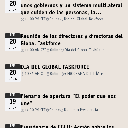
20
unos gobiernos y un sistema multilateral
2024
que cuiden de las personas, la
democracia y nuestro planeta
12:00 PM CET
Online
Día del Global Taskforce
FEB
Reunión de los directores y directoras del
20
Global Taskforce
2024
11:00 AM CET
Online
Día del Global Taskforce
FEB
DÍA DEL GLOBAL TASKFORCE
20
10:45 AM CET
Online
♦️ PROGRAMA DEL DÍA ♦️
2024
FEB
Plenaria de apertura "El poder que nos
19
une"
2024
17:30 PM CET
Online
Día de la Presidencia
FEB
Presidencia de CGLU: Acción sobre los