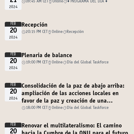
21
09:45 AM CET
Online
♦️ PROGRAMA DEL DÍA ♦️
2024
FEB
Recepción
20
20:15 PM CET
Online
Recepción
2024
FEB
Plenaria de balance
20
19:00 PM CET
Online
Día del Global Taskforce
2024
FEB
Consolidación de la paz de abajo arriba:
20
ampliación de las acciones locales en
2024
favor de la paz y creación de una
gobernanza sólida
18:00 PM CET
Online
Día del Global Taskforce
FEB
Renovar el multilateralismo: El camino
20
hacia la Cumbre de la ONU para el futuro