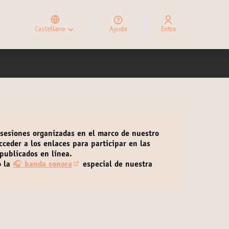
Elegir el idioma
Choose language
Castellano
Ayuda
Entra
Choisir la langue
 sesiones organizadas en el marco de nuestro
cceder a los enlaces para participar en las
publicados en línea.
o la
🎧
banda sonora
especial de nuestra
(Enlace externo)