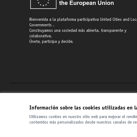
Bienvenida a la plataforma participativa United Cities and Loc
Governments .
Construyamos una sociedad más abierta, transparente y
colaborativa.
Únete, participa y decide.
Términos y condiciones de uso
Configuración de cookies
Información sobre las cookies utilizadas en 
Utilizamos cookies en nuestro sitio web para mejorar el rendi
contenidos más personalizados desde nuestros canales de re
(Enlace externo)
Web creada con
software libre
.
(Enlace externo)