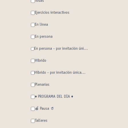
Todas
Ejercicios interactivos
En línea
En persona
En persona - por invitación únicamente
Híbrido
Híbrido - por invitación únicamente
Plenarias
♦️ PROGRAMA DEL DÍA ♦️
🍎 Pausa 🥤
Talleres