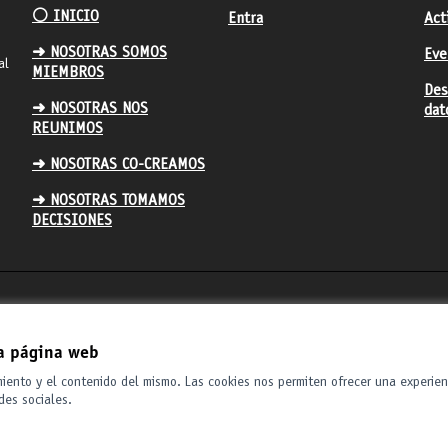
⚪️ INICIO
Entra
Act
➜ NOSOTRAS SOMOS
Eve
al
MIEMBROS
Des
➜ NOSOTRAS NOS
dat
REUNIMOS
➜ NOSOTRAS CO-CREAMOS
➜ NOSOTRAS TOMAMOS
DECISIONES
la página web
miento y el contenido del mismo. Las cookies nos permiten ofrecer una experien
des sociales.